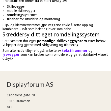
I nettbutikken finner du et stort utvalg av:
Skillevegger
mobile skillevegger
romdelingssystemer
tilbehør for utvidelse og montering
Clip‑ og klemmesystemer gjør veggene enkle å sette opp og
kombinere – når som helst og hvor som helst.
Skreddersy ditt eget romdelingssystem
Sett sammen ditt eget
personlige skilleveggsystem
etter behov.
Vi hjelper deg gjerne med rådgivning og tilpasning.
Som alternativ tilbyr vi også enkelte av
tekstilrammer
og
lysvegger
som kan brukes som romdelere og gir et eksklusivt visuelt
uttrykk.
Displayforum AS
Cappelens gate 78
3015 Drammen
NO