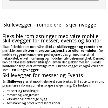
Skillevegger - romdelere - skjermvegger
Fleksible romløsninger med våre mobile
skillevegger for messer, events og kontor
Skap fleksible rom med våre allsidige
skillevegger og romdelere
–
perfekte som
siktvern, presentasjonsflate eller romdeler
. De
mobile veggene kombinerer profesjonelt design med maksimal
fleksibilitet, enkel montering og modulær utvidelsesmulighet. Dermed
kan de tilpasses enhver situasjon, enten det gjelder messer, Events,
kontorlandskap eller offentlige rom. Enkelte vegger er også velegnet
som
utstillingsvegger
.
Skillevegger for messer og Events
En
Skillevegg
er et mobilt element som brukes til å strukturere rom,
presentere informasjon eller skape avskjerming. De brukes i:
museer og utstillinger
messer og kongresser
klinikker og offentlige bygg
seminarer og produktpresentasjoner