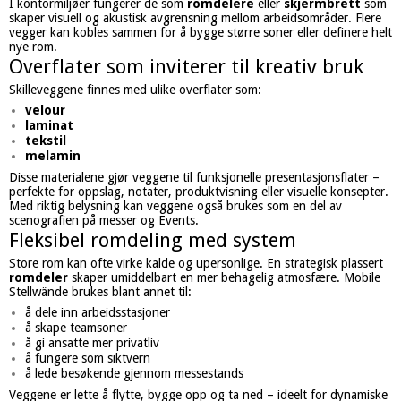
I kontormiljøer fungerer de som
romdelere
eller
skjermbrett
som
skaper visuell og akustisk avgrensning mellom arbeidsområder. Flere
vegger kan kobles sammen for å bygge større soner eller definere helt
nye rom.
Overflater som inviterer til kreativ bruk
Skilleveggene finnes med ulike overflater som:
velour
laminat
tekstil
melamin
Disse materialene gjør veggene til funksjonelle presentasjonsflater –
perfekte for oppslag, notater, produktvisning eller visuelle konsepter.
Med riktig belysning kan veggene også brukes som en del av
scenografien på messer og Events.
Fleksibel romdeling med system
Store rom kan ofte virke kalde og upersonlige. En strategisk plassert
romdeler
skaper umiddelbart en mer behagelig atmosfære. Mobile
Stellwände brukes blant annet til:
å dele inn arbeidsstasjoner
å skape teamsoner
å gi ansatte mer privatliv
å fungere som siktvern
å lede besøkende gjennom messestands
Veggene er lette å flytte, bygge opp og ta ned – ideelt for dynamiske