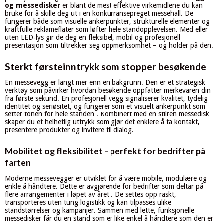
og messedisker
er blant de mest effektive virkemidlene du kan
bruke for å skille deg ut i en konkurransepreget messehall. De
fungerer både som visuelle ankerpunkter, strukturelle elementer og
kraftfulle reklameflater som løfter hele standopplevelsen. Med eller
uten LED‑lys gir de deg en fleksibel, mobil og profesjonell
presentasjon som tiltrekker seg oppmerksomhet – og holder på den.
Sterkt førsteinntrykk som stopper besøkende
En messevegg er langt mer enn en bakgrunn. Den er et strategisk
verktøy som påvirker hvordan besøkende oppfatter merkevaren din
fra første sekund. En profesjonell vegg signaliserer kvalitet, tydelig
identitet og seriøsitet, og fungerer som et visuelt ankerpunkt som
setter tonen for hele standen . Kombinert med en stilren messedisk
skaper du et helhetlig uttrykk som gjør det enklere å ta kontakt,
presentere produkter og invitere til dialog.
Mobilitet og fleksibilitet – perfekt for bedrifter på
farten
Moderne messevegger er utviklet for å være mobile, modulære og
enkle å håndtere. Dette er avgjørende for bedrifter som deltar på
flere arrangementer i løpet av året . De settes opp raskt,
transporteres uten tung logistikk og kan tilpasses ulike
standstørrelser og kampanjer. Sammen med lette, funksjonelle
messedisker får du en stand som er like enkel å håndtere som den er