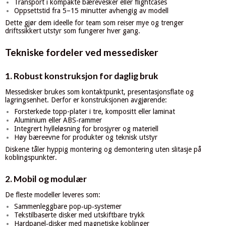
Transport i kompakte bærevesker eller flightcases
Oppsettstid fra 5–15 minutter avhengig av modell
Dette gjør dem ideelle for team som reiser mye og trenger
driftssikkert utstyr som fungerer hver gang.
Tekniske fordeler ved messedisker
1. Robust konstruksjon for daglig bruk
Messedisker brukes som kontaktpunkt, presentasjonsflate og
lagringsenhet. Derfor er konstruksjonen avgjørende:
Forsterkede topp-plater i tre, kompositt eller laminat
Aluminium eller ABS‑rammer
Integrert hylleløsning for brosjyrer og materiell
Høy bæreevne for produkter og teknisk utstyr
Diskene tåler hyppig montering og demontering uten slitasje på
koblingspunkter.
2. Mobil og modulær
De fleste modeller leveres som:
Sammenleggbare pop‑up‑systemer
Tekstilbaserte disker med utskiftbare trykk
Hardpanel‑disker med magnetiske koblinger