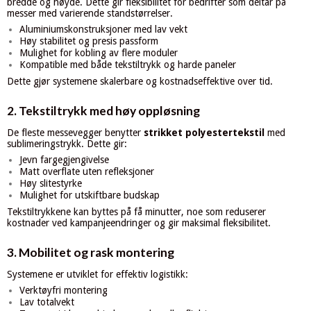
bredde og høyde. Dette gir fleksibilitet for bedrifter som deltar på
messer med varierende standstørrelser.
Aluminiumskonstruksjoner med lav vekt
Høy stabilitet og presis passform
Mulighet for kobling av flere moduler
Kompatible med både tekstiltrykk og harde paneler
Dette gjør systemene skalerbare og kostnadseffektive over tid.
2. Tekstiltrykk med høy oppløsning
De fleste messevegger benytter
strikket polyestertekstil
med
sublimeringstrykk. Dette gir:
Jevn fargegjengivelse
Matt overflate uten refleksjoner
Høy slitestyrke
Mulighet for utskiftbare budskap
Tekstiltrykkene kan byttes på få minutter, noe som reduserer
kostnader ved kampanjeendringer og gir maksimal fleksibilitet.
3. Mobilitet og rask montering
Systemene er utviklet for effektiv logistikk:
Verktøyfri montering
Lav totalvekt