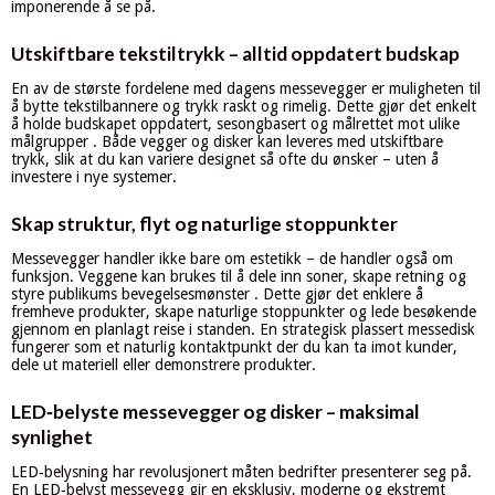
imponerende å se på.
Utskiftbare tekstiltrykk – alltid oppdatert budskap
En av de største fordelene med dagens messevegger er muligheten til
å bytte tekstilbannere og trykk raskt og rimelig. Dette gjør det enkelt
å holde budskapet oppdatert, sesongbasert og målrettet mot ulike
målgrupper . Både vegger og disker kan leveres med utskiftbare
trykk, slik at du kan variere designet så ofte du ønsker – uten å
investere i nye systemer.
Skap struktur, flyt og naturlige stoppunkter
Messevegger handler ikke bare om estetikk – de handler også om
funksjon. Veggene kan brukes til å dele inn soner, skape retning og
styre publikums bevegelsesmønster . Dette gjør det enklere å
fremheve produkter, skape naturlige stoppunkter og lede besøkende
gjennom en planlagt reise i standen. En strategisk plassert messedisk
fungerer som et naturlig kontaktpunkt der du kan ta imot kunder,
dele ut materiell eller demonstrere produkter.
LED‑belyste messevegger og disker – maksimal
synlighet
LED‑belysning har revolusjonert måten bedrifter presenterer seg på.
En LED‑belyst messevegg gir en eksklusiv, moderne og ekstremt