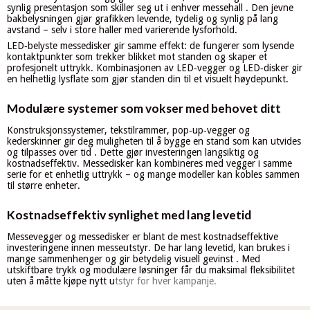
synlig presentasjon som skiller seg ut i enhver messehall . Den jevne
bakbelysningen gjør grafikken levende, tydelig og synlig på lang
avstand – selv i store haller med varierende lysforhold.
LED‑belyste messedisker gir samme effekt: de fungerer som lysende
kontaktpunkter som trekker blikket mot standen og skaper et
profesjonelt uttrykk. Kombinasjonen av LED‑vegger og LED‑disker gir
en helhetlig lysflate som gjør standen din til et visuelt høydepunkt.
Modulære systemer som vokser med behovet ditt
Konstruksjonssystemer, tekstilrammer, pop‑up‑vegger og
kederskinner gir deg muligheten til å bygge en stand som kan utvides
og tilpasses over tid . Dette gjør investeringen langsiktig og
kostnadseffektiv. Messedisker kan kombineres med vegger i samme
serie for et enhetlig uttrykk – og mange modeller kan kobles sammen
til større enheter.
Kostnadseffektiv synlighet med lang levetid
Messevegger og messedisker er blant de mest kostnadseffektive
investeringene innen messeutstyr. De har lang levetid, kan brukes i
mange sammenhenger og gir betydelig visuell gevinst . Med
utskiftbare trykk og modulære løsninger får du maksimal fleksibilitet
uten å måtte kjøpe nytt u
tstyr for hver kampanje.