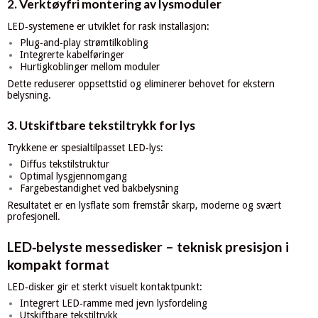
2. Verktøyfri montering av lysmoduler
LED‑systemene er utviklet for rask installasjon:
Plug‑and‑play strømtilkobling
Integrerte kabelføringer
Hurtigkoblinger mellom moduler
Dette reduserer oppsettstid og eliminerer behovet for ekstern
belysning.
3. Utskiftbare tekstiltrykk for lys
Trykkene er spesialtilpasset LED‑lys:
Diffus tekstilstruktur
Optimal lysgjennomgang
Fargebestandighet ved bakbelysning
Resultatet er en lysflate som fremstår skarp, moderne og svært
profesjonell.
LED‑belyste messedisker – teknisk presisjon i
kompakt format
LED‑disker gir et sterkt visuelt kontaktpunkt:
Integrert LED‑ramme med jevn lysfordeling
Utskiftbare tekstiltrykk